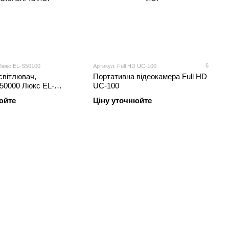
6
 Люкс EL-S50100
Артикул: Full HD UC-100
світлювач,
Портативна відеокамера Full HD
 50000 Люкс EL-
UC-100
юйте
Ціну уточнюйте