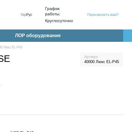
График
работы:
Перезвонить вам?
Укр
Рус
Круглосуточно
ЛОР оборудование
00 Люкс EL-P45
NSE
Артикул
40000 Люкс EL-P45
е