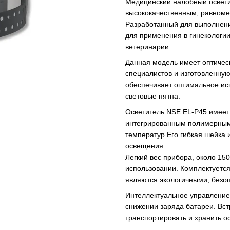
Медицинский налобный освети
высококачественным, равноме
Разработанный для выполнения
для применения в гинекологии
ветеринарии.
Данная модель имеет оптичес
специалистов и изготовленную
обеспечивает оптимальное ис
световые пятна.
Осветитель NSE EL-P45 имеет 
интегрированным полимерным 
температур.Его гибкая шейка 
освещения.
Легкий вес прибора, около 15
использовании. Комплектуетс
являются экологичными, безо
Интеллектуальное управление
снижении заряда батареи. Вс
транспортировать и хранить о