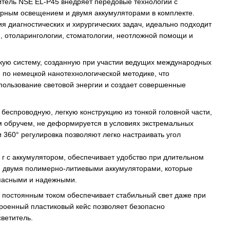
тель NSE EL-P45 внедряет передовые технологии с
рным освещением и двумя аккумуляторами в комплекте.
 диагностических и хирургических задач, идеально подходит
, отоларингологии, стоматологии, неотложной помощи и
кую систему, созданную при участии ведущих международных
 по немецкой нанотехнологической методике, что
пользование световой энергии и создает совершенные
беспроводную, легкую конструкцию из тонкой головной части,
обручем, не деформируется в условиях экстремальных
и 360° регулировка позволяют легко настраивать угол
0 г с аккумулятором, обеспечивает удобство при длительном
я двумя полимерно-литиевыми аккумуляторами, которые
пасными и надежными.
 постоянным током обеспечивает стабильный свет даже при
троенный пластиковый кейс позволяет безопасно
светитель.