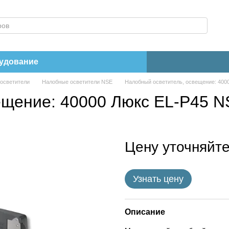
рудование
осветители
Налобные осветители NSE
Налобный осветитель, освещение: 400
ещение: 40000 Люкс EL-P45 
Цену уточняйт
Узнать цену
Описание